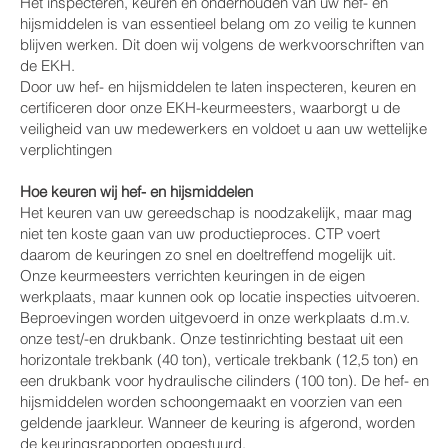
Het inspecteren, keuren en onderhouden van uw hef- en
hijsmiddelen is van essentieel belang om zo veilig te kunnen
blijven werken. Dit doen wij volgens de werkvoorschriften van
de EKH.
Door uw hef- en hijsmiddelen te laten inspecteren, keuren en
certificeren door onze EKH-keurmeesters, waarborgt u de
veiligheid van uw medewerkers en voldoet u aan uw wettelijke
verplichtingen
Hoe keuren wij hef- en hijsmiddelen
Het keuren van uw gereedschap is noodzakelijk, maar mag
niet ten koste gaan van uw productieproces. CTP voert
daarom de keuringen zo snel en doeltreffend mogelijk uit.
Onze keurmeesters verrichten keuringen in de eigen
werkplaats, maar kunnen ook op locatie inspecties uitvoeren.
Beproevingen worden uitgevoerd in onze werkplaats d.m.v.
onze test/-en drukbank. Onze testinrichting bestaat uit een
horizontale trekbank (40 ton), verticale trekbank (12,5 ton) en
een drukbank voor hydraulische cilinders (100 ton). De hef- en
hijsmiddelen worden schoongemaakt en voorzien van een
geldende jaarkleur. Wanneer de keuring is afgerond, worden
de keuringsrapporten opgestuurd.