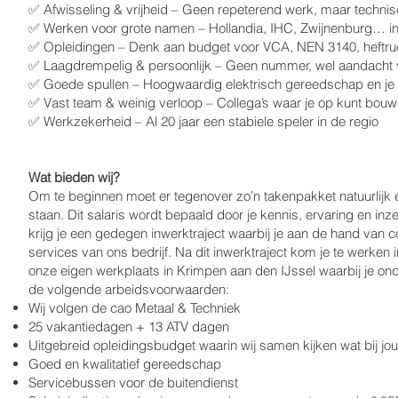
✅ Afwisseling & vrijheid – Geen repeterend werk, maar techni
✅ Werken voor grote namen – Hollandia, IHC, Zwijnenburg… i
✅ Opleidingen – Denk aan budget voor VCA, NEN 3140, heftru
✅ Laagdrempelig & persoonlijk – Geen nummer, wel aandacht 
✅ Goede spullen – Hoogwaardig elektrisch gereedschap en je
✅ Vast team & weinig verloop – Collega’s waar je op kunt bou
✅ Werkzekerheid – Al 20 jaar een stabiele speler in de regio
Wat bieden wij?
Om te beginnen moet er tegenover zo’n takenpakket natuurlijk 
staan. Dit salaris wordt bepaald door je kennis, ervaring en inz
krijg je een gedegen inwerktraject waarbij je aan de hand van coll
services van ons bedrijf. Na dit inwerktraject kom je te werken 
onze eigen werkplaats in Krimpen aan den IJssel waarbij je on
de volgende arbeidsvoorwaarden:
Wij volgen de cao Metaal & Techniek
25 vakantiedagen + 13 ATV dagen
Uitgebreid opleidingsbudget waarin wij samen kijken wat bij jou
Goed en kwalitatief gereedschap
Servicebussen voor de buitendienst