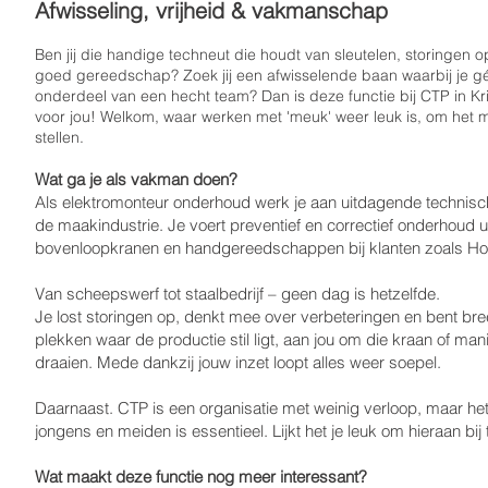
Afwisseling, vrijheid & vakmanschap
Ben jij die handige techneut die houdt van sleutelen, storingen
goed gereedschap? Zoek jij een afwisselende baan waarbij je gé
onderdeel van een hecht team? Dan is deze functie bij CTP in Kr
voor jou! Welkom, waar werken met 'meuk' weer leuk is, om het m
stellen.
Wat ga je als vakman doen?
Als elektromonteur onderhoud werk je aan uitdagende technisch
de maakindustrie. Je voert preventief en correctief onderhoud 
bovenloopkranen en handgereedschappen bij klanten zoals Hol
Van scheepswerf tot staalbedrijf – geen dag is hetzelfde.
Je lost storingen op, denkt mee over verbeteringen en bent bre
plekken waar de productie stil ligt, aan jou om die kraan of mani
draaien. Mede dankzij jouw inzet loopt alles weer soepel.
Daarnaast. CTP is een organisatie met weinig verloop, maar he
jongens en meiden is essentieel. Lijkt het je leuk om hieraan bi
Wat maakt deze functie nog meer interessant?