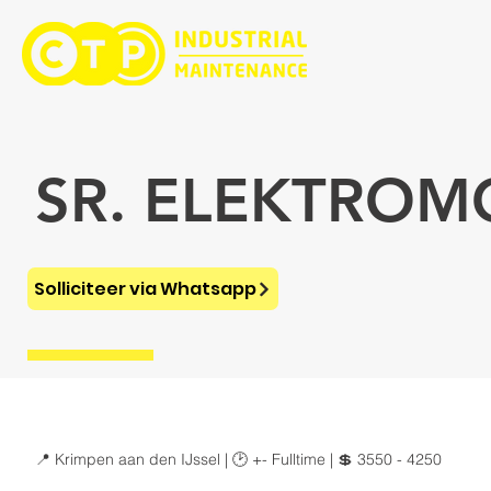
SR. ELEKTRO
Solliciteer via Whatsapp
📍 Krimpen aan den IJssel | 🕑 +- Fulltime | 💲 3550 - 4250